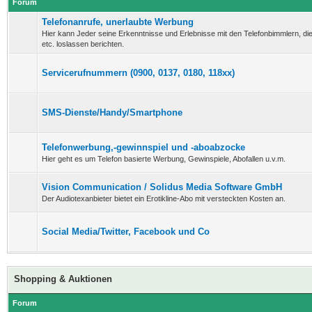
Forum
Telefonanrufe, unerlaubte Werbung
Hier kann Jeder seine Erkenntnisse und Erlebnisse mit den Telefonbimmlern, d
etc. loslassen berichten.
Servicerufnummern (0900, 0137, 0180, 118xx)
SMS-Dienste/Handy/Smartphone
Telefonwerbung,-gewinnspiel und -aboabzocke
Hier geht es um Telefon basierte Werbung, Gewinspiele, Abofallen u.v.m.
Vision Communication / Solidus Media Software GmbH
Der Audiotexanbieter bietet ein Erotikline-Abo mit versteckten Kosten an.
Social Media/Twitter, Facebook und Co
Shopping & Auktionen
Forum