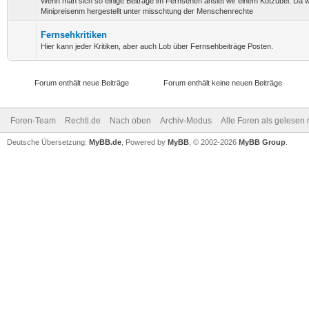
Wenn man sich so einige Beiträge im Fernsehen ansiet wir einem Kotzübel. Da 
Minipreisenm hergestellt unter misschtung der Menschenrechte
Fernsehkritiken
Hier kann jeder Kritiken, aber auch Lob über Fernsehbeiträge Posten.
Forum enthält neue Beiträge
Forum enthält keine neuen Beiträge
Foren-Team
Rechti.de
Nach oben
Archiv-Modus
Alle Foren als gelesen
Deutsche Übersetzung:
MyBB.de
, Powered by
MyBB
, © 2002-2026
MyBB Group
.