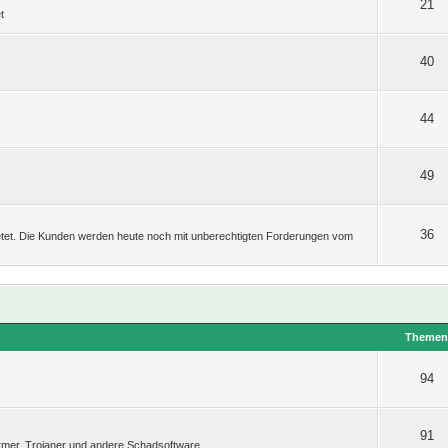
21
t
40
44
49
36
etet. Die Kunden werden heute noch mit unberechtigten Forderungen vom
Theme
94
91
rmer, Trojaner und andere Schadsoftware