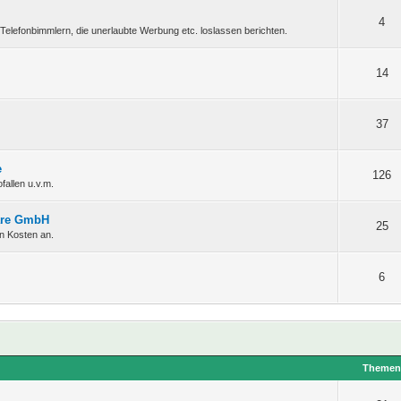
4
Telefonbimmlern, die unerlaubte Werbung etc. loslassen berichten.
14
37
e
126
fallen u.v.m.
ware GmbH
25
en Kosten an.
6
Theme