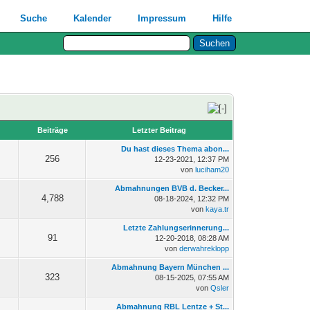
Suche
Kalender
Impressum
Hilfe
n
Beiträge
Letzter Beitrag
Du hast dieses Thema abon...
256
12-23-2021, 12:37 PM
von
luciham20
Abmahnungen BVB d. Becker...
4,788
08-18-2024, 12:32 PM
von
kaya.tr
Letzte Zahlungserinnerung...
91
12-20-2018, 08:28 AM
von
derwahreklopp
Abmahnung Bayern München ...
323
08-15-2025, 07:55 AM
von
Qsler
Abmahnung RBL Lentze + St...