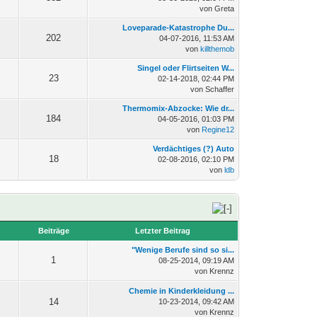
von Greta
Loveparade-Katastrophe Du...
202
04-07-2016, 11:53 AM
von
killthemob
Singel oder Flirtseiten W...
23
02-14-2018, 02:44 PM
von Schaffer
Thermomix-Abzocke: Wie dr...
184
04-05-2016, 01:03 PM
von
Regine12
Verdächtiges (?) Auto
18
02-08-2016, 02:10 PM
von
ldb
n
Beiträge
Letzter Beitrag
"Wenige Berufe sind so si...
1
08-25-2014, 09:19 AM
von Krennz
Chemie in Kinderkleidung ...
14
10-23-2014, 09:42 AM
von Krennz