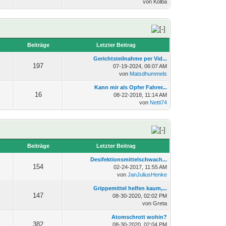
von Kolba
n
Beiträge
Letzter Beitrag
Gerichtsteilnahme per Vid...
197
07-19-2024, 06:07 AM
von
Matsdhummels
Kann mir als Opfer Fahrer...
16
08-22-2018, 11:14 AM
von
Netti74
n
Beiträge
Letzter Beitrag
Desifektionsmittelschwach...
154
02-24-2017, 11:55 AM
von
JanJuliusHenke
Grippemittel helfen kaum,...
147
08-30-2020, 02:02 PM
von Greta
Atomschrott wohin?
382
08-30-2020, 02:04 PM