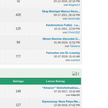
32
03-12-2016, 02:16 PM
von
Regine12
Ebay Betrüger Marcus Roos...
428
09-17-2021, 08:10 PM
von
cloverclub
Käuferschutz-Fall(e) - La...
125
10-11-2021, 12:50 PM
von
Chris1302
Mieser Rentner-Abzocker G...
94
01-06-2024, 11:52 PM
von
Tamarra
Fernseher von EL-Leasing
777
02-27-2016, 01:41 AM
von
suemmi
n
Beiträge
Letzter Beitrag
“Amazon” Sicherheitsaktua...
148
07-20-2017, 10:42 AM
von Kilian90
Erpressung: Neue Petya-We...
127
12-29-2016, 07:02 PM