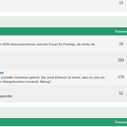
13
Theme
18
t KEIN Diskussionsforum und kein Forum für Postings, die nichts mit
283
ten
176
d schnellen Gewinnen gelockt. Der erste Eindruck ist immer, dass es sich um
im Kleingedruckten versteckt. Betrug?
52
geprellte
Theme