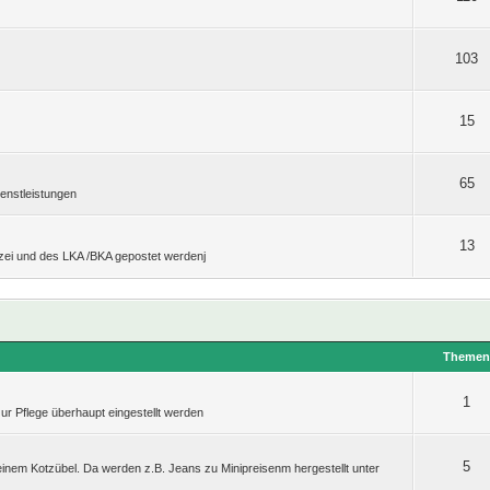
103
15
65
enstleistungen
13
izei und des LKA /BKA gepostet werdenj
Theme
1
zur Pflege überhaupt eingestellt werden
5
einem Kotzübel. Da werden z.B. Jeans zu Minipreisenm hergestellt unter