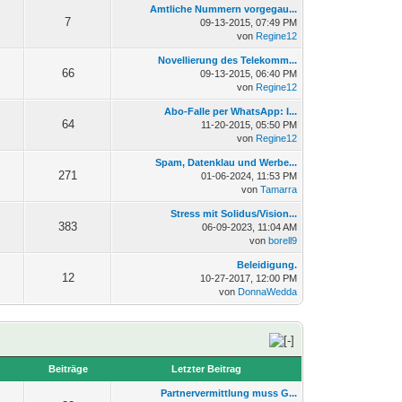
Amtliche Nummern vorgegau...
7
09-13-2015, 07:49 PM
von
Regine12
Novellierung des Telekomm...
66
09-13-2015, 06:40 PM
von
Regine12
Abo-Falle per WhatsApp: I...
64
11-20-2015, 05:50 PM
von
Regine12
Spam, Datenklau und Werbe...
271
01-06-2024, 11:53 PM
von
Tamarra
Stress mit Solidus/Vision...
383
06-09-2023, 11:04 AM
von
borell9
Beleidigung.
12
10-27-2017, 12:00 PM
von
DonnaWedda
n
Beiträge
Letzter Beitrag
Partnervermittlung muss G...