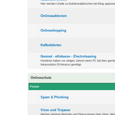
Hier werden Urteile zu Auktionsabbrüchen bei Ebay geposte
Onlineauktionen
Onlineshopping
Kaffeefahrten
Ibexnet - elInkasso - Electroleasing
Hunderte haben vor einigen Jahren einen PC bei Ibex gemi
Inkassobüro El-Inkasso genötigt.
Onlineschutz
Forum
Spam & Phishing
Viren und Trojaner
Hierher gehören Berichte und Diskussionen über Viren, Wü