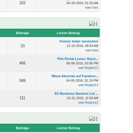
102
04-29-2024, 01:26 AM
von
Owx
n
Beiträge
Letzter Beitrag
Krennz leider verstorben
33
12-19-2016, 08:54 AM
von
heini
Flirt-Portal Lovoo: Razzi...
466
06-08-2016, 03:06 PM
von
Regine12
Miese Abzocke auf Faceboo...
589
04-05-2016, 01:19 PM
von
Regine12
EU Business Services Ltd ...
111
10-31-2015, 11:50 AM
von
Regine12
n
Beiträge
Letzter Beitrag