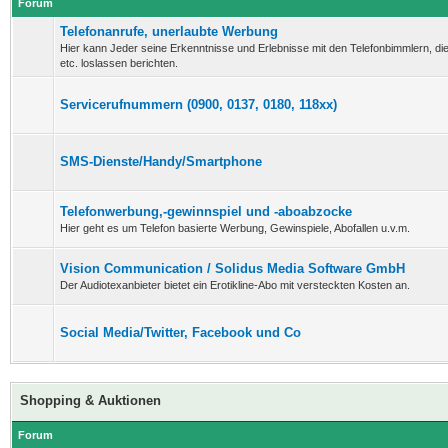
Forum
Telefonanrufe, unerlaubte Werbung
Hier kann Jeder seine Erkenntnisse und Erlebnisse mit den Telefonbimmlern, d
etc. loslassen berichten.
Servicerufnummern (0900, 0137, 0180, 118xx)
SMS-Dienste/Handy/Smartphone
Telefonwerbung,-gewinnspiel und -aboabzocke
Hier geht es um Telefon basierte Werbung, Gewinspiele, Abofallen u.v.m.
Vision Communication / Solidus Media Software GmbH
Der Audiotexanbieter bietet ein Erotikline-Abo mit versteckten Kosten an.
Social Media/Twitter, Facebook und Co
Shopping & Auktionen
Forum