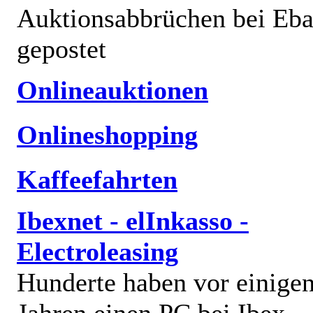
Auktionsabbrüchen bei Eb
gepostet
Onlineauktionen
Onlineshopping
Kaffeefahrten
Ibexnet - elInkasso -
Electroleasing
Hunderte haben vor einige
Jahren einen PC bei Ibex