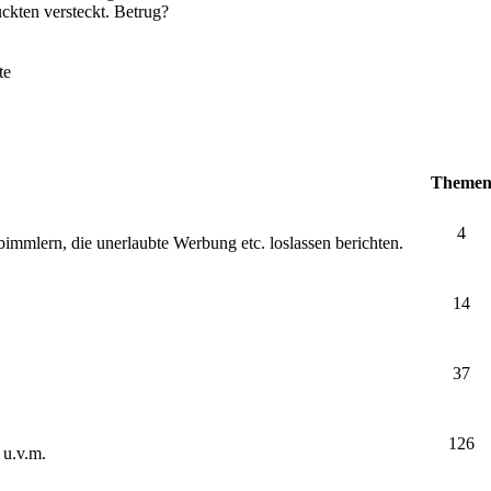
ckten versteckt. Betrug?
te
Theme
4
bimmlern, die unerlaubte Werbung etc. loslassen berichten.
14
37
126
 u.v.m.