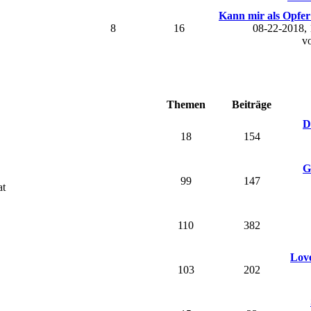
Kann mir als Opfer 
8
16
08-22-2018,
v
Themen
Beiträge
D
18
154
G
99
147
at
110
382
Love
103
202