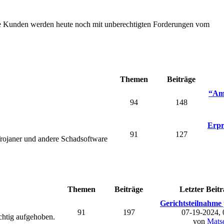
Die Kunden werden heute noch mit unberechtigten Forderungen vom
Themen
Beiträge
“Ama
94
148
Erpr
91
127
rojaner und andere Schadsoftware
Themen
Beiträge
Letzter Beitr
Gerichtsteilnahme 
91
197
07-19-2024,
chtig aufgehoben.
von
Mats