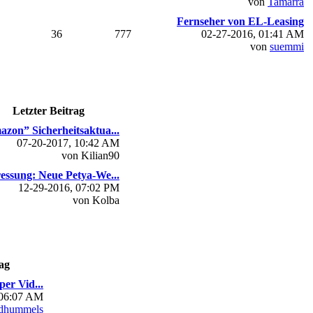
von
Tamarra
Fernseher von EL-Leasing
36
777
02-27-2016, 01:41 AM
von
suemmi
Letzter Beitrag
zon” Sicherheitsaktua...
07-20-2017, 10:42 AM
von Kilian90
essung: Neue Petya-We...
12-29-2016, 07:02 PM
von Kolba
ag
per Vid...
 06:07 AM
dhummels