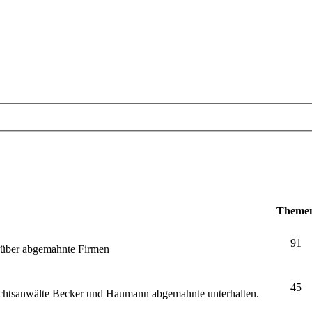
Theme
91
e über abgemahnte Firmen
45
echtsanwälte Becker und Haumann abgemahnte unterhalten.