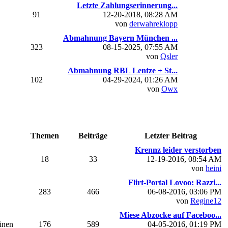
Letzte Zahlungserinnerung...
91
12-20-2018, 08:28 AM
von
derwahreklopp
Abmahnung Bayern München ...
323
08-15-2025, 07:55 AM
von
Qsler
Abmahnung RBL Lentze + St...
102
04-29-2024, 01:26 AM
von
Owx
Themen
Beiträge
Letzter Beitrag
Krennz leider verstorben
18
33
12-19-2016, 08:54 AM
von
heini
Flirt-Portal Lovoo: Razzi...
283
466
06-08-2016, 03:06 PM
von
Regine12
Miese Abzocke auf Faceboo...
einen
176
589
04-05-2016, 01:19 PM