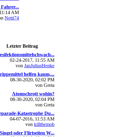
Fahrer...
 11:14 AM
on
Netti74
Letzter Beitrag
esifektionsmittelschwach...
02-24-2017, 11:55 AM
von
JanJuliusHenke
rippemittel helfen kaum,...
08-30-2020, 02:02 PM
von Greta
Atomschrott wohin?
08-30-2020, 02:04 PM
von Greta
parade-Katastrophe Du...
04-07-2016, 11:53 AM
von
killthemob
Singel oder Flirtseiten W...