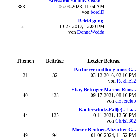
Stress mit Solidus/Vision...
383
06-09-2023, 11:04 AM
von
borell9
Beleidigung.
12
10-27-2017, 12:00 PM
von
DonnaWedda
Themen
Beiträge
Letzter Beitrag
Partnervermittlung muss G...
21
32
03-12-2016, 02:16 PM
von
Regine12
Ebay Betrüger Marcus Roos...
40
428
09-17-2021, 08:10 PM
von
cloverclub
Käuferschutz-Fall(e) - La...
44
125
10-11-2021, 12:50 PM
von
Chris1302
Mieser Rentner-Abzocker G...
49
94
01-06-2024, 11:52 PM