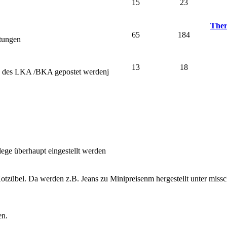
15
23
Ther
65
184
stungen
13
18
nd des LKA /BKA gepostet werdenj
lege überhaupt eingestellt werden
otzübel. Da werden z.B. Jeans zu Minipreisenm hergestellt unter miss
en.