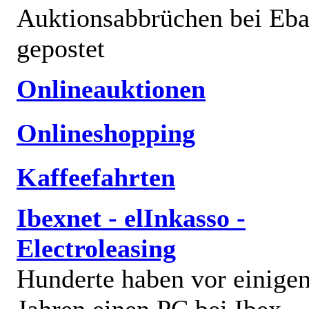
Auktionsabbrüchen bei Eb
gepostet
Onlineauktionen
Onlineshopping
Kaffeefahrten
Ibexnet - elInkasso -
Electroleasing
Hunderte haben vor einige
Jahren einen PC bei Ibex