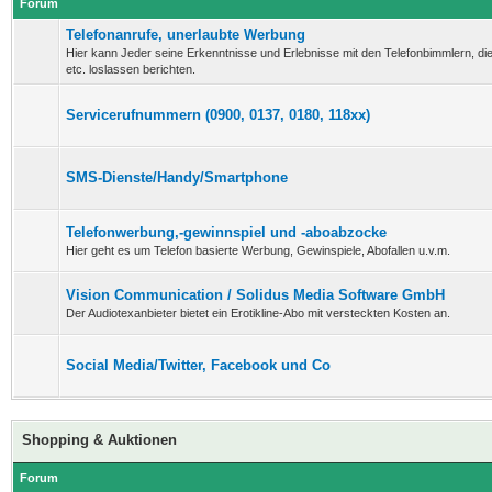
Forum
Telefonanrufe, unerlaubte Werbung
Hier kann Jeder seine Erkenntnisse und Erlebnisse mit den Telefonbimmlern, d
etc. loslassen berichten.
Servicerufnummern (0900, 0137, 0180, 118xx)
SMS-Dienste/Handy/Smartphone
Telefonwerbung,-gewinnspiel und -aboabzocke
Hier geht es um Telefon basierte Werbung, Gewinspiele, Abofallen u.v.m.
Vision Communication / Solidus Media Software GmbH
Der Audiotexanbieter bietet ein Erotikline-Abo mit versteckten Kosten an.
Social Media/Twitter, Facebook und Co
Shopping & Auktionen
Forum