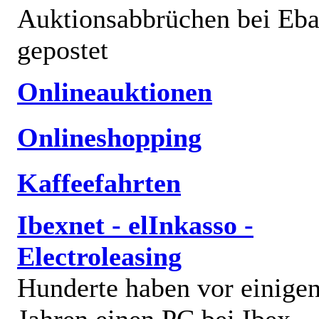
Auktionsabbrüchen bei Eb
gepostet
Onlineauktionen
Onlineshopping
Kaffeefahrten
Ibexnet - elInkasso -
Electroleasing
Hunderte haben vor einige
Jahren einen PC bei Ibex