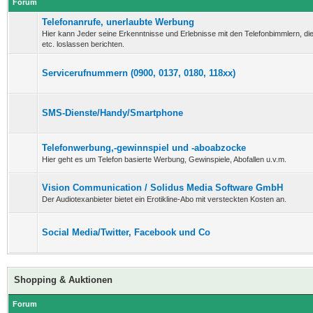
Forum
Telefonanrufe, unerlaubte Werbung
Hier kann Jeder seine Erkenntnisse und Erlebnisse mit den Telefonbimmlern, d
etc. loslassen berichten.
Servicerufnummern (0900, 0137, 0180, 118xx)
SMS-Dienste/Handy/Smartphone
Telefonwerbung,-gewinnspiel und -aboabzocke
Hier geht es um Telefon basierte Werbung, Gewinspiele, Abofallen u.v.m.
Vision Communication / Solidus Media Software GmbH
Der Audiotexanbieter bietet ein Erotikline-Abo mit versteckten Kosten an.
Social Media/Twitter, Facebook und Co
Shopping & Auktionen
Forum