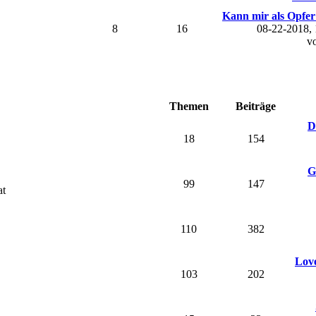
Kann mir als Opfer 
8
16
08-22-2018,
v
Themen
Beiträge
D
18
154
G
99
147
at
110
382
Love
103
202