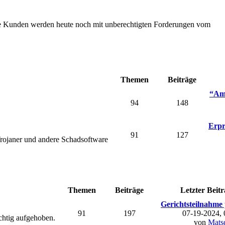
Die Kunden werden heute noch mit unberechtigten Forderungen vom
Themen
Beiträge
“Ama
94
148
Erpr
91
127
rojaner und andere Schadsoftware
Themen
Beiträge
Letzter Beitr
Gerichtsteilnahme 
91
197
07-19-2024,
chtig aufgehoben.
von
Mats