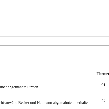
Theme
91
e über abgemahnte Firmen
45
echtsanwälte Becker und Haumann abgemahnte unterhalten.