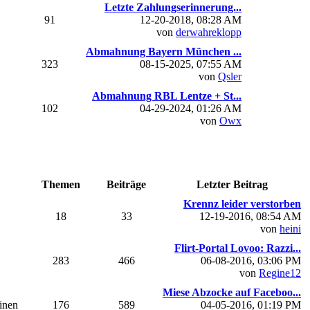
Letzte Zahlungserinnerung...
91
12-20-2018, 08:28 AM
von
derwahreklopp
Abmahnung Bayern München ...
323
08-15-2025, 07:55 AM
von
Qsler
Abmahnung RBL Lentze + St...
102
04-29-2024, 01:26 AM
von
Owx
Themen
Beiträge
Letzter Beitrag
Krennz leider verstorben
18
33
12-19-2016, 08:54 AM
von
heini
Flirt-Portal Lovoo: Razzi...
283
466
06-08-2016, 03:06 PM
von
Regine12
Miese Abzocke auf Faceboo...
einen
176
589
04-05-2016, 01:19 PM