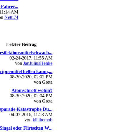
Fahrer...
 11:14 AM
on
Netti74
Letzter Beitrag
esifektionsmittelschwach...
02-24-2017, 11:55 AM
von
JanJuliusHenke
rippemittel helfen kaum,...
08-30-2020, 02:02 PM
von Greta
Atomschrott wohin?
08-30-2020, 02:04 PM
von Greta
parade-Katastrophe Du...
04-07-2016, 11:53 AM
von
killthemob
Singel oder Flirtseiten W...