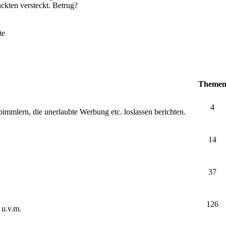
ckten versteckt. Betrug?
te
Theme
4
bimmlern, die unerlaubte Werbung etc. loslassen berichten.
14
37
126
 u.v.m.