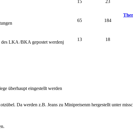
15
23
Ther
65
184
stungen
13
18
nd des LKA /BKA gepostet werdenj
lege überhaupt eingestellt werden
otzübel. Da werden z.B. Jeans zu Minipreisenm hergestellt unter miss
en.