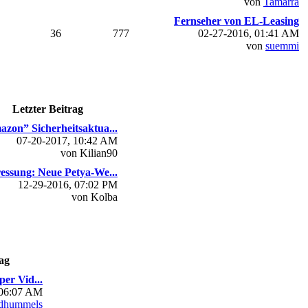
von
Tamarra
Fernseher von EL-Leasing
36
777
02-27-2016, 01:41 AM
von
suemmi
Letzter Beitrag
zon” Sicherheitsaktua...
07-20-2017, 10:42 AM
von Kilian90
essung: Neue Petya-We...
12-29-2016, 07:02 PM
von Kolba
ag
per Vid...
 06:07 AM
dhummels