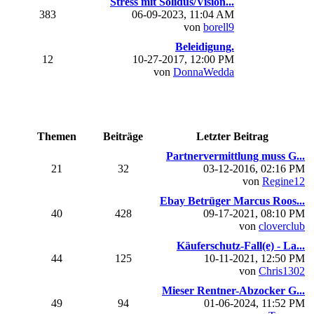
Stress mit Solidus/Vision...
383
06-09-2023, 11:04 AM
von
borell9
Beleidigung.
12
10-27-2017, 12:00 PM
von
DonnaWedda
Themen
Beiträge
Letzter Beitrag
Partnervermittlung muss G...
21
32
03-12-2016, 02:16 PM
von
Regine12
Ebay Betrüger Marcus Roos...
40
428
09-17-2021, 08:10 PM
von
cloverclub
Käuferschutz-Fall(e) - La...
44
125
10-11-2021, 12:50 PM
von
Chris1302
Mieser Rentner-Abzocker G...
49
94
01-06-2024, 11:52 PM