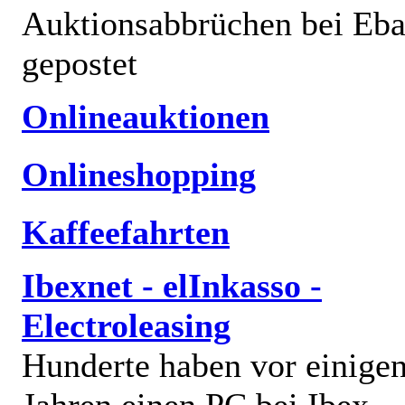
Auktionsabbrüchen bei Eb
gepostet
Onlineauktionen
Onlineshopping
Kaffeefahrten
Ibexnet - elInkasso -
Electroleasing
Hunderte haben vor einige
Jahren einen PC bei Ibex