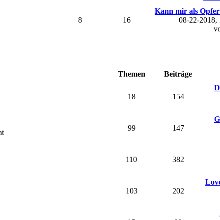
Kann mir als Opfer 
8
16
08-22-2018,
v
Themen
Beiträge
D
18
154
G
99
147
at
110
382
Love
103
202