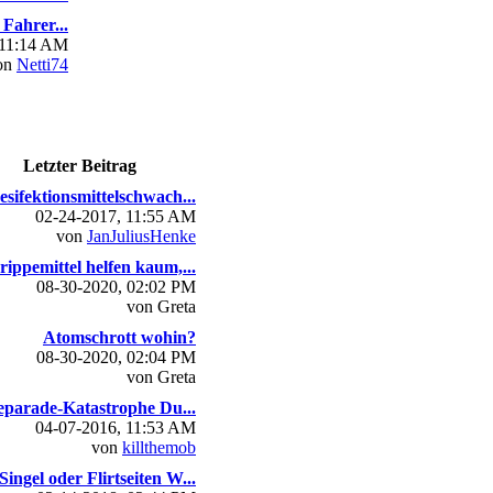
Fahrer...
 11:14 AM
on
Netti74
Letzter Beitrag
esifektionsmittelschwach...
02-24-2017, 11:55 AM
von
JanJuliusHenke
rippemittel helfen kaum,...
08-30-2020, 02:02 PM
von Greta
Atomschrott wohin?
08-30-2020, 02:04 PM
von Greta
parade-Katastrophe Du...
04-07-2016, 11:53 AM
von
killthemob
Singel oder Flirtseiten W...