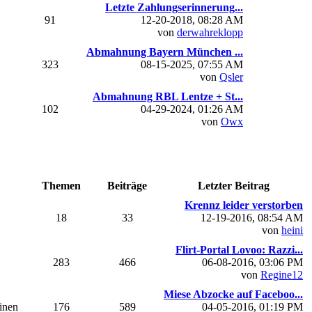
Letzte Zahlungserinnerung...
91
12-20-2018, 08:28 AM
von
derwahreklopp
Abmahnung Bayern München ...
323
08-15-2025, 07:55 AM
von
Qsler
Abmahnung RBL Lentze + St...
102
04-29-2024, 01:26 AM
von
Owx
Themen
Beiträge
Letzter Beitrag
Krennz leider verstorben
18
33
12-19-2016, 08:54 AM
von
heini
Flirt-Portal Lovoo: Razzi...
283
466
06-08-2016, 03:06 PM
von
Regine12
Miese Abzocke auf Faceboo...
einen
176
589
04-05-2016, 01:19 PM