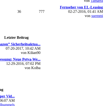
von
Tamarra
Fernseher von EL-Leasing
36
777
02-27-2016, 01:41 AM
von
suemmi
Letzter Beitrag
zon” Sicherheitsaktua...
07-20-2017, 10:42 AM
von Kilian90
essung: Neue Petya-We...
12-29-2016, 07:02 PM
von Kolba
ag
per Vid...
 06:07 AM
dhummels