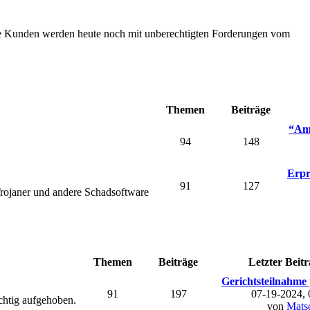
Die Kunden werden heute noch mit unberechtigten Forderungen vom
Themen
Beiträge
“Ama
94
148
Erpr
91
127
rojaner und andere Schadsoftware
Themen
Beiträge
Letzter Beitr
Gerichtsteilnahme 
91
197
07-19-2024,
chtig aufgehoben.
von
Mats