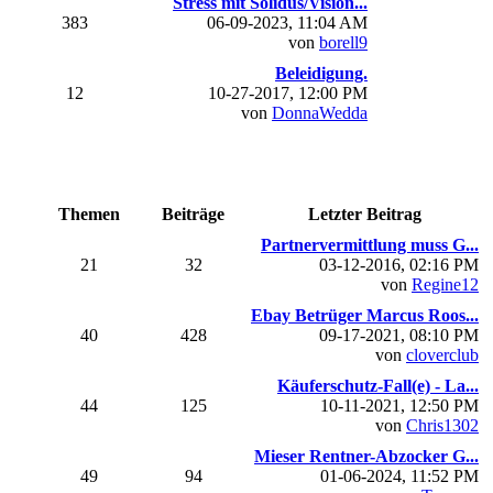
Stress mit Solidus/Vision...
383
06-09-2023, 11:04 AM
von
borell9
Beleidigung.
12
10-27-2017, 12:00 PM
von
DonnaWedda
Themen
Beiträge
Letzter Beitrag
Partnervermittlung muss G...
21
32
03-12-2016, 02:16 PM
von
Regine12
Ebay Betrüger Marcus Roos...
40
428
09-17-2021, 08:10 PM
von
cloverclub
Käuferschutz-Fall(e) - La...
44
125
10-11-2021, 12:50 PM
von
Chris1302
Mieser Rentner-Abzocker G...
49
94
01-06-2024, 11:52 PM