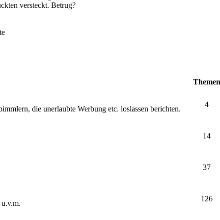
ckten versteckt. Betrug?
te
Theme
4
bimmlern, die unerlaubte Werbung etc. loslassen berichten.
14
37
126
 u.v.m.