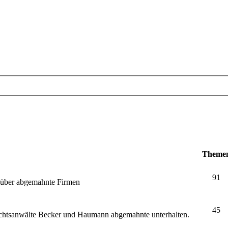
Theme
91
e über abgemahnte Firmen
45
echtsanwälte Becker und Haumann abgemahnte unterhalten.