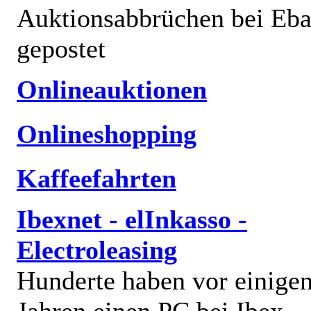
Auktionsabbrüchen bei Eb
gepostet
Onlineauktionen
Onlineshopping
Kaffeefahrten
Ibexnet - elInkasso -
Electroleasing
Hunderte haben vor einige
Jahren einen PC bei Ibex