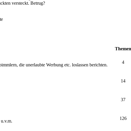
ckten versteckt. Betrug?
te
Theme
4
bimmlern, die unerlaubte Werbung etc. loslassen berichten.
14
37
126
 u.v.m.