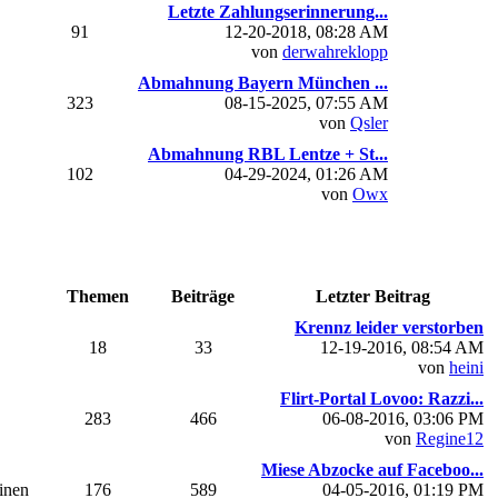
Letzte Zahlungserinnerung...
91
12-20-2018, 08:28 AM
von
derwahreklopp
Abmahnung Bayern München ...
323
08-15-2025, 07:55 AM
von
Qsler
Abmahnung RBL Lentze + St...
102
04-29-2024, 01:26 AM
von
Owx
Themen
Beiträge
Letzter Beitrag
Krennz leider verstorben
18
33
12-19-2016, 08:54 AM
von
heini
Flirt-Portal Lovoo: Razzi...
283
466
06-08-2016, 03:06 PM
von
Regine12
Miese Abzocke auf Faceboo...
einen
176
589
04-05-2016, 01:19 PM