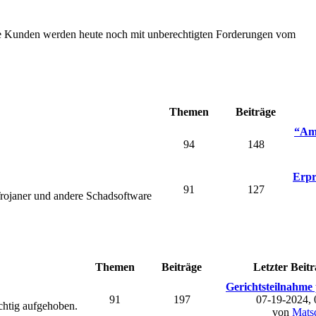
Die Kunden werden heute noch mit unberechtigten Forderungen vom
Themen
Beiträge
“Ama
94
148
Erpr
91
127
rojaner und andere Schadsoftware
Themen
Beiträge
Letzter Beitr
Gerichtsteilnahme 
91
197
07-19-2024,
chtig aufgehoben.
von
Mats