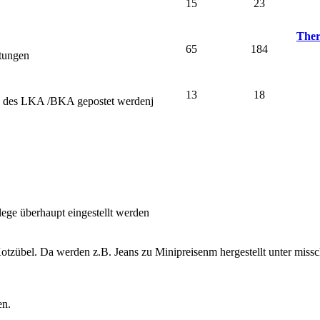
15
23
Ther
65
184
stungen
13
18
nd des LKA /BKA gepostet werdenj
lege überhaupt eingestellt werden
otzübel. Da werden z.B. Jeans zu Minipreisenm hergestellt unter miss
en.