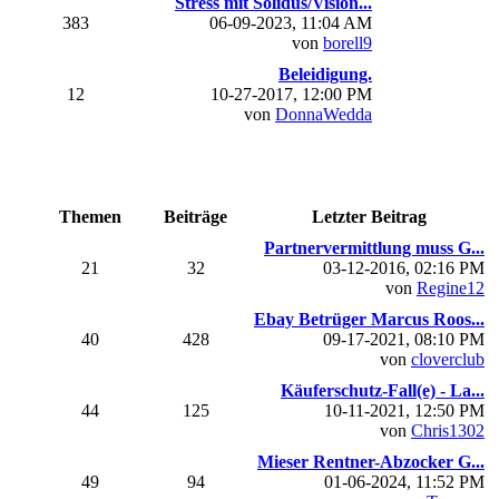
Stress mit Solidus/Vision...
383
06-09-2023, 11:04 AM
von
borell9
Beleidigung.
12
10-27-2017, 12:00 PM
von
DonnaWedda
Themen
Beiträge
Letzter Beitrag
Partnervermittlung muss G...
21
32
03-12-2016, 02:16 PM
von
Regine12
Ebay Betrüger Marcus Roos...
40
428
09-17-2021, 08:10 PM
von
cloverclub
Käuferschutz-Fall(e) - La...
44
125
10-11-2021, 12:50 PM
von
Chris1302
Mieser Rentner-Abzocker G...
49
94
01-06-2024, 11:52 PM