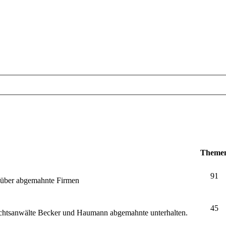
Theme
91
e über abgemahnte Firmen
45
echtsanwälte Becker und Haumann abgemahnte unterhalten.