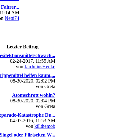
Fahrer...
 11:14 AM
on
Netti74
Letzter Beitrag
esifektionsmittelschwach...
02-24-2017, 11:55 AM
von
JanJuliusHenke
rippemittel helfen kaum,...
08-30-2020, 02:02 PM
von Greta
Atomschrott wohin?
08-30-2020, 02:04 PM
von Greta
parade-Katastrophe Du...
04-07-2016, 11:53 AM
von
killthemob
Singel oder Flirtseiten W...