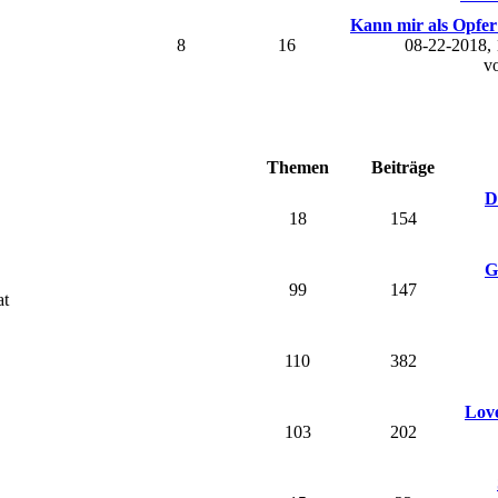
Kann mir als Opfer 
8
16
08-22-2018,
v
Themen
Beiträge
D
18
154
G
99
147
at
110
382
Love
103
202