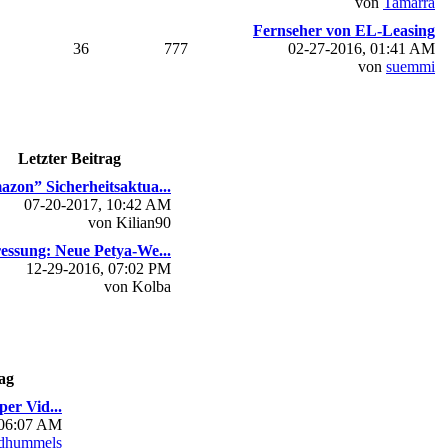
von
Tamarra
Fernseher von EL-Leasing
36
777
02-27-2016, 01:41 AM
von
suemmi
Letzter Beitrag
zon” Sicherheitsaktua...
07-20-2017, 10:42 AM
von Kilian90
essung: Neue Petya-We...
12-29-2016, 07:02 PM
von Kolba
ag
per Vid...
 06:07 AM
dhummels