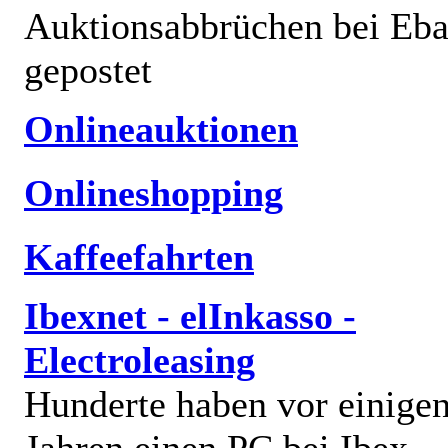
Auktionsabbrüchen bei Eb
gepostet
Onlineauktionen
Onlineshopping
Kaffeefahrten
Ibexnet - elInkasso -
Electroleasing
Hunderte haben vor einige
Jahren einen PC bei Ibex