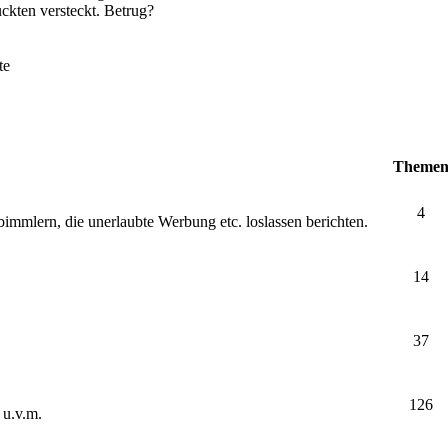
ckten versteckt. Betrug?
te
Theme
4
bimmlern, die unerlaubte Werbung etc. loslassen berichten.
14
37
126
 u.v.m.