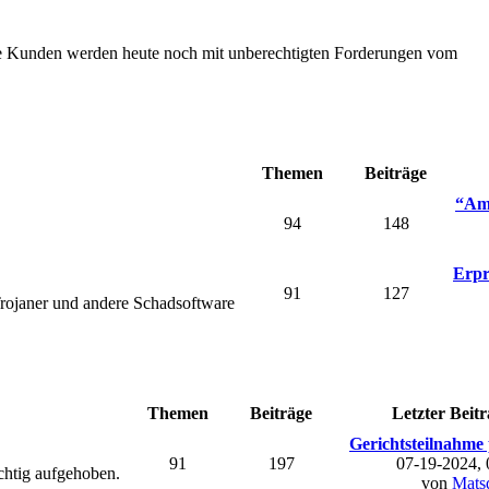
Die Kunden werden heute noch mit unberechtigten Forderungen vom
Themen
Beiträge
“Ama
94
148
Erpr
91
127
rojaner und andere Schadsoftware
Themen
Beiträge
Letzter Beitr
Gerichtsteilnahme 
91
197
07-19-2024,
chtig aufgehoben.
von
Mats