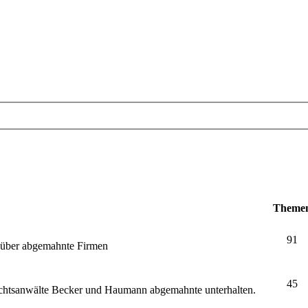
Theme
91
e über abgemahnte Firmen
45
echtsanwälte Becker und Haumann abgemahnte unterhalten.