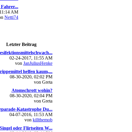
Fahrer...
 11:14 AM
on
Netti74
Letzter Beitrag
esifektionsmittelschwach...
02-24-2017, 11:55 AM
von
JanJuliusHenke
rippemittel helfen kaum,...
08-30-2020, 02:02 PM
von Greta
Atomschrott wohin?
08-30-2020, 02:04 PM
von Greta
parade-Katastrophe Du...
04-07-2016, 11:53 AM
von
killthemob
Singel oder Flirtseiten W...