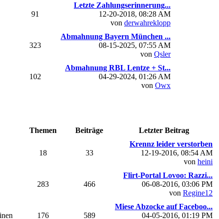
Letzte Zahlungserinnerung...
91
12-20-2018, 08:28 AM
von
derwahreklopp
Abmahnung Bayern München ...
323
08-15-2025, 07:55 AM
von
Qsler
Abmahnung RBL Lentze + St...
102
04-29-2024, 01:26 AM
von
Owx
Themen
Beiträge
Letzter Beitrag
Krennz leider verstorben
18
33
12-19-2016, 08:54 AM
von
heini
Flirt-Portal Lovoo: Razzi...
283
466
06-08-2016, 03:06 PM
von
Regine12
Miese Abzocke auf Faceboo...
einen
176
589
04-05-2016, 01:19 PM