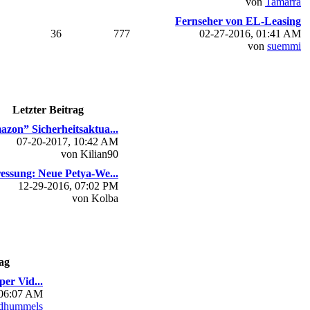
von
Tamarra
Fernseher von EL-Leasing
36
777
02-27-2016, 01:41 AM
von
suemmi
Letzter Beitrag
zon” Sicherheitsaktua...
07-20-2017, 10:42 AM
von Kilian90
essung: Neue Petya-We...
12-29-2016, 07:02 PM
von Kolba
ag
per Vid...
 06:07 AM
dhummels