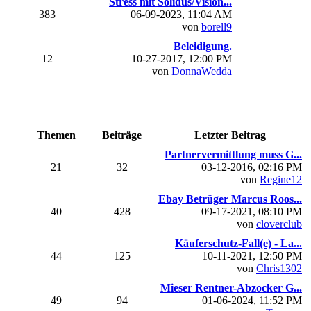
Stress mit Solidus/Vision...
383
06-09-2023, 11:04 AM
von
borell9
Beleidigung.
12
10-27-2017, 12:00 PM
von
DonnaWedda
Themen
Beiträge
Letzter Beitrag
Partnervermittlung muss G...
21
32
03-12-2016, 02:16 PM
von
Regine12
Ebay Betrüger Marcus Roos...
40
428
09-17-2021, 08:10 PM
von
cloverclub
Käuferschutz-Fall(e) - La...
44
125
10-11-2021, 12:50 PM
von
Chris1302
Mieser Rentner-Abzocker G...
49
94
01-06-2024, 11:52 PM