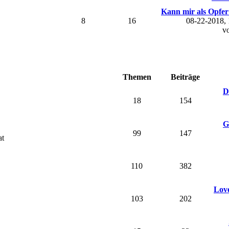
Kann mir als Opfer 
8
16
08-22-2018,
v
Themen
Beiträge
D
18
154
G
99
147
at
110
382
Love
103
202