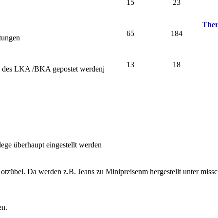
15
23
Ther
65
184
stungen
13
18
nd des LKA /BKA gepostet werdenj
lege überhaupt eingestellt werden
otzübel. Da werden z.B. Jeans zu Minipreisenm hergestellt unter miss
en.