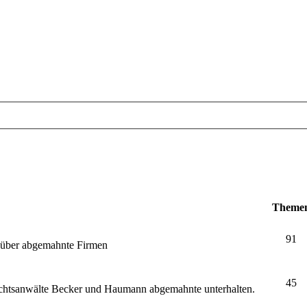
Theme
91
e über abgemahnte Firmen
45
echtsanwälte Becker und Haumann abgemahnte unterhalten.