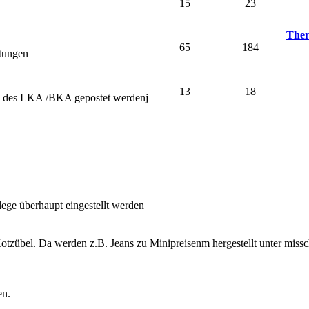
15
23
Ther
65
184
stungen
13
18
nd des LKA /BKA gepostet werdenj
lege überhaupt eingestellt werden
otzübel. Da werden z.B. Jeans zu Minipreisenm hergestellt unter miss
en.