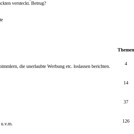
ckten versteckt. Betrug?
te
Theme
4
bimmlern, die unerlaubte Werbung etc. loslassen berichten.
14
37
126
 u.v.m.