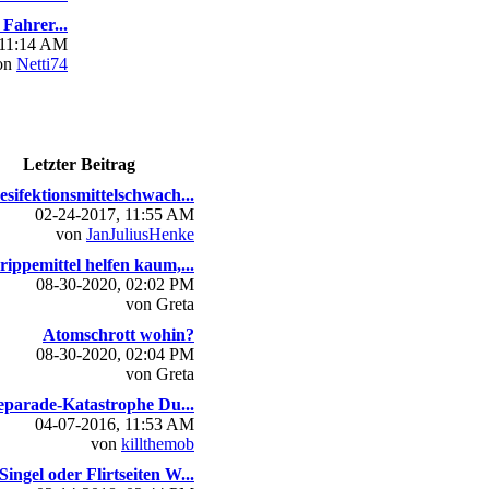
Fahrer...
 11:14 AM
on
Netti74
Letzter Beitrag
esifektionsmittelschwach...
02-24-2017, 11:55 AM
von
JanJuliusHenke
rippemittel helfen kaum,...
08-30-2020, 02:02 PM
von Greta
Atomschrott wohin?
08-30-2020, 02:04 PM
von Greta
parade-Katastrophe Du...
04-07-2016, 11:53 AM
von
killthemob
Singel oder Flirtseiten W...