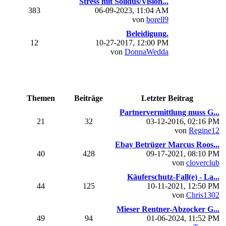
Stress mit Solidus/Vision...
383
06-09-2023, 11:04 AM
von
borell9
Beleidigung.
12
10-27-2017, 12:00 PM
von
DonnaWedda
Themen
Beiträge
Letzter Beitrag
Partnervermittlung muss G...
21
32
03-12-2016, 02:16 PM
von
Regine12
Ebay Betrüger Marcus Roos...
40
428
09-17-2021, 08:10 PM
von
cloverclub
Käuferschutz-Fall(e) - La...
44
125
10-11-2021, 12:50 PM
von
Chris1302
Mieser Rentner-Abzocker G...
49
94
01-06-2024, 11:52 PM