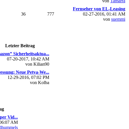
von
Tamarra
Fernseher von EL-Leasing
36
777
02-27-2016, 01:41 AM
von
suemmi
Letzter Beitrag
zon” Sicherheitsaktua...
07-20-2017, 10:42 AM
von Kilian90
essung: Neue Petya-We...
12-29-2016, 07:02 PM
von Kolba
ag
per Vid...
 06:07 AM
dhummels