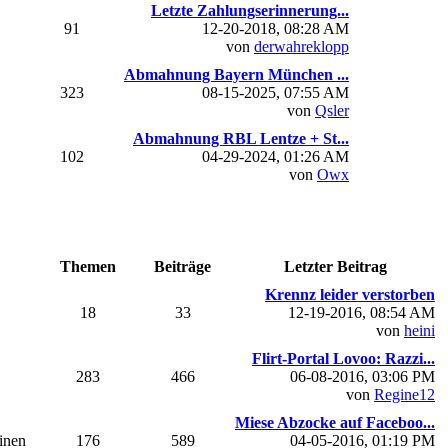
Letzte Zahlungserinnerung...
91
12-20-2018, 08:28 AM
von
derwahreklopp
Abmahnung Bayern München ...
323
08-15-2025, 07:55 AM
von
Qsler
Abmahnung RBL Lentze + St...
102
04-29-2024, 01:26 AM
von
Owx
Themen
Beiträge
Letzter Beitrag
Krennz leider verstorben
18
33
12-19-2016, 08:54 AM
von
heini
Flirt-Portal Lovoo: Razzi...
283
466
06-08-2016, 03:06 PM
von
Regine12
Miese Abzocke auf Faceboo...
einen
176
589
04-05-2016, 01:19 PM