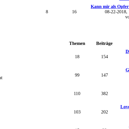
Kann mir als Opfer 
8
16
08-22-2018,
v
Themen
Beiträge
D
18
154
G
99
147
at
110
382
Love
103
202