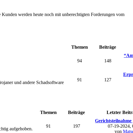
Die Kunden werden heute noch mit unberechtigten Forderungen vom
Themen
Beiträge
“Ama
94
148
Erpr
91
127
rojaner und andere Schadsoftware
Themen
Beiträge
Letzter Beitr
Gerichtsteilnahme 
91
197
07-19-2024,
chtig aufgehoben.
von
Mats