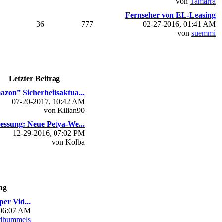
von
Tamarra
Fernseher von EL-Leasing
36
777
02-27-2016, 01:41 AM
von
suemmi
Letzter Beitrag
zon” Sicherheitsaktua...
07-20-2017, 10:42 AM
von Kilian90
essung: Neue Petya-We...
12-29-2016, 07:02 PM
von Kolba
ag
per Vid...
 06:07 AM
dhummels