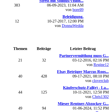
Stress mit Solidus/Vision...
383
06-09-2023, 11:04 AM
von
borell9
Beleidigung.
12
10-27-2017, 12:00 PM
von
DonnaWedda
Themen
Beiträge
Letzter Beitrag
Partnervermittlung muss G...
21
32
03-12-2016, 02:16 PM
von
Regine12
Ebay Betrüger Marcus Roos...
40
428
09-17-2021, 08:10 PM
von
cloverclub
Käuferschutz-Fall(e) - La...
44
125
10-11-2021, 12:50 PM
von
Chris1302
Mieser Rentner-Abzocker G...
49
94
01-06-2024, 11:52 PM