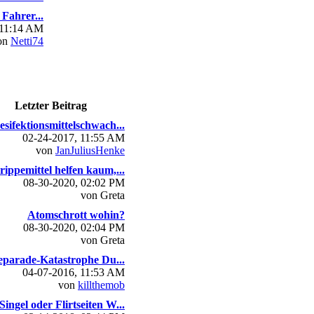
Fahrer...
 11:14 AM
on
Netti74
Letzter Beitrag
esifektionsmittelschwach...
02-24-2017, 11:55 AM
von
JanJuliusHenke
rippemittel helfen kaum,...
08-30-2020, 02:02 PM
von Greta
Atomschrott wohin?
08-30-2020, 02:04 PM
von Greta
parade-Katastrophe Du...
04-07-2016, 11:53 AM
von
killthemob
Singel oder Flirtseiten W...