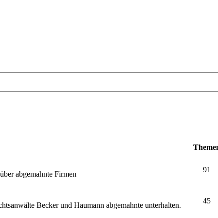
Theme
91
e über abgemahnte Firmen
45
echtsanwälte Becker und Haumann abgemahnte unterhalten.