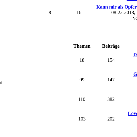
Kann mir als Opfer 
8
16
08-22-2018,
v
Themen
Beiträge
D
18
154
G
99
147
at
110
382
Love
103
202