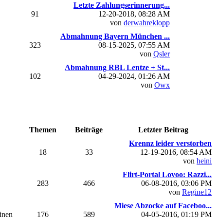
Letzte Zahlungserinnerung...
91
12-20-2018, 08:28 AM
von
derwahreklopp
Abmahnung Bayern München ...
323
08-15-2025, 07:55 AM
von
Qsler
Abmahnung RBL Lentze + St...
102
04-29-2024, 01:26 AM
von
Owx
Themen
Beiträge
Letzter Beitrag
Krennz leider verstorben
18
33
12-19-2016, 08:54 AM
von
heini
Flirt-Portal Lovoo: Razzi...
283
466
06-08-2016, 03:06 PM
von
Regine12
Miese Abzocke auf Faceboo...
einen
176
589
04-05-2016, 01:19 PM