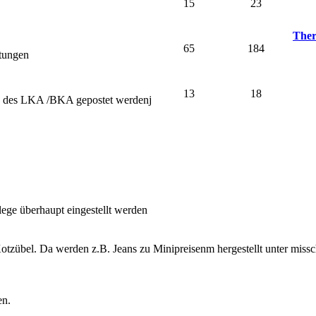
15
23
Ther
65
184
stungen
13
18
nd des LKA /BKA gepostet werdenj
lege überhaupt eingestellt werden
otzübel. Da werden z.B. Jeans zu Minipreisenm hergestellt unter miss
en.