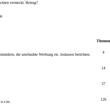
ckten versteckt. Betrug?
te
Theme
4
bimmlern, die unerlaubte Werbung etc. loslassen berichten.
14
37
126
 u.v.m.