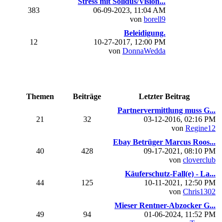
Stress mit Solidus/Vision...
383
06-09-2023, 11:04 AM
von
borell9
Beleidigung.
12
10-27-2017, 12:00 PM
von
DonnaWedda
Themen
Beiträge
Letzter Beitrag
Partnervermittlung muss G...
21
32
03-12-2016, 02:16 PM
von
Regine12
Ebay Betrüger Marcus Roos...
40
428
09-17-2021, 08:10 PM
von
cloverclub
Käuferschutz-Fall(e) - La...
44
125
10-11-2021, 12:50 PM
von
Chris1302
Mieser Rentner-Abzocker G...
49
94
01-06-2024, 11:52 PM