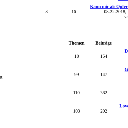
Kann mir als Opfer 
8
16
08-22-2018,
v
Themen
Beiträge
D
18
154
G
99
147
at
110
382
Love
103
202