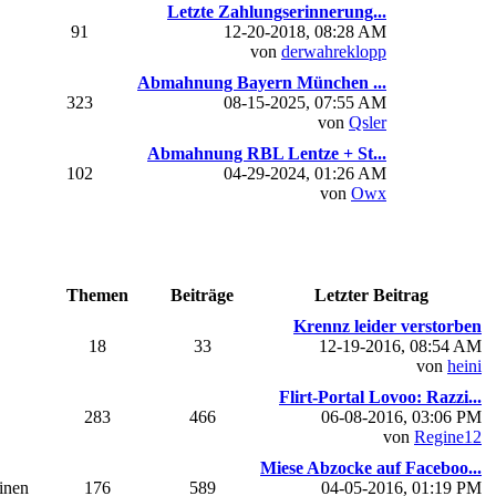
Letzte Zahlungserinnerung...
91
12-20-2018, 08:28 AM
von
derwahreklopp
Abmahnung Bayern München ...
323
08-15-2025, 07:55 AM
von
Qsler
Abmahnung RBL Lentze + St...
102
04-29-2024, 01:26 AM
von
Owx
Themen
Beiträge
Letzter Beitrag
Krennz leider verstorben
18
33
12-19-2016, 08:54 AM
von
heini
Flirt-Portal Lovoo: Razzi...
283
466
06-08-2016, 03:06 PM
von
Regine12
Miese Abzocke auf Faceboo...
einen
176
589
04-05-2016, 01:19 PM