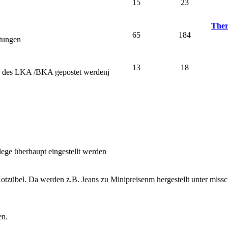
15
23
Ther
65
184
stungen
13
18
nd des LKA /BKA gepostet werdenj
lege überhaupt eingestellt werden
otzübel. Da werden z.B. Jeans zu Minipreisenm hergestellt unter miss
en.