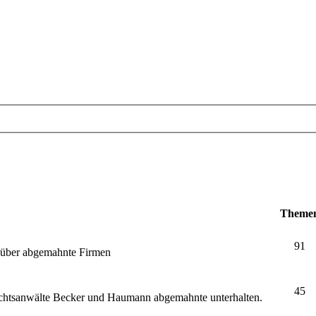
Theme
91
e über abgemahnte Firmen
45
echtsanwälte Becker und Haumann abgemahnte unterhalten.