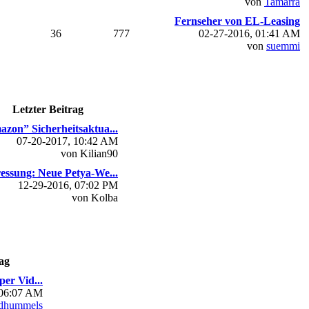
von
Tamarra
Fernseher von EL-Leasing
36
777
02-27-2016, 01:41 AM
von
suemmi
Letzter Beitrag
zon” Sicherheitsaktua...
07-20-2017, 10:42 AM
von Kilian90
essung: Neue Petya-We...
12-29-2016, 07:02 PM
von Kolba
ag
per Vid...
 06:07 AM
dhummels