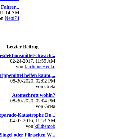
Fahrer...
 11:14 AM
on
Netti74
Letzter Beitrag
esifektionsmittelschwach...
02-24-2017, 11:55 AM
von
JanJuliusHenke
rippemittel helfen kaum,...
08-30-2020, 02:02 PM
von Greta
Atomschrott wohin?
08-30-2020, 02:04 PM
von Greta
parade-Katastrophe Du...
04-07-2016, 11:53 AM
von
killthemob
Singel oder Flirtseiten W...