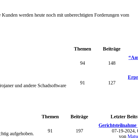
Die Kunden werden heute noch mit unberechtigten Forderungen vom
Themen
Beiträge
“Ama
94
148
Erpr
91
127
rojaner und andere Schadsoftware
Themen
Beiträge
Letzter Beitr
Gerichtsteilnahme 
91
197
07-19-2024,
chtig aufgehoben.
von
Mats