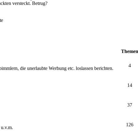
ckten versteckt. Betrug?
te
Theme
4
bimmlern, die unerlaubte Werbung etc. loslassen berichten.
14
37
126
 u.v.m.