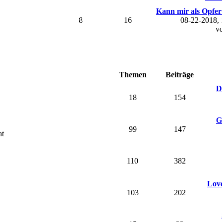
Kann mir als Opfer 
8
16
08-22-2018,
v
Themen
Beiträge
D
18
154
G
99
147
at
110
382
Love
103
202