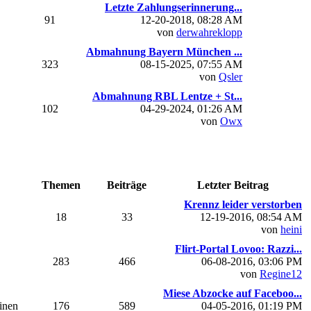
Letzte Zahlungserinnerung...
91
12-20-2018, 08:28 AM
von
derwahreklopp
Abmahnung Bayern München ...
323
08-15-2025, 07:55 AM
von
Qsler
Abmahnung RBL Lentze + St...
102
04-29-2024, 01:26 AM
von
Owx
Themen
Beiträge
Letzter Beitrag
Krennz leider verstorben
18
33
12-19-2016, 08:54 AM
von
heini
Flirt-Portal Lovoo: Razzi...
283
466
06-08-2016, 03:06 PM
von
Regine12
Miese Abzocke auf Faceboo...
einen
176
589
04-05-2016, 01:19 PM