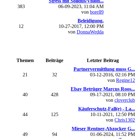
Stress mit Solidus/Vision...
383
06-09-2023, 11:04 AM
von
borell9
Beleidigung.
12
10-27-2017, 12:00 PM
von
DonnaWedda
Themen
Beiträge
Letzter Beitrag
Partnervermittlung muss G...
21
32
03-12-2016, 02:16 PM
von
Regine12
Ebay Betrüger Marcus Roos...
40
428
09-17-2021, 08:10 PM
von
cloverclub
Käuferschutz-Fall(e) - La...
44
125
10-11-2021, 12:50 PM
von
Chris1302
Mieser Rentner-Abzocker G...
49
94
01-06-2024, 11:52 PM