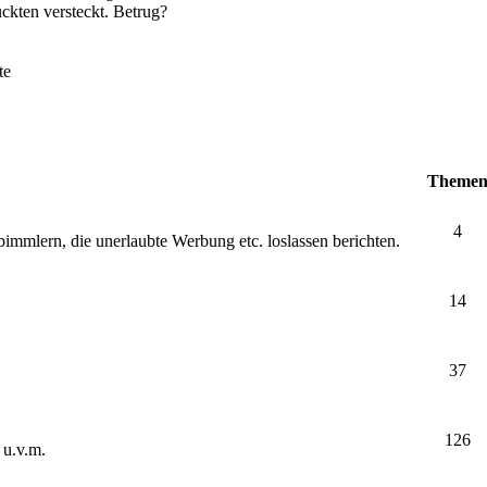
ckten versteckt. Betrug?
te
Theme
4
bimmlern, die unerlaubte Werbung etc. loslassen berichten.
14
37
126
 u.v.m.