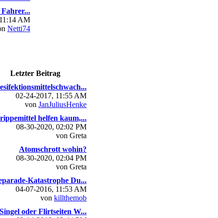
Fahrer...
 11:14 AM
on
Netti74
Letzter Beitrag
esifektionsmittelschwach...
02-24-2017, 11:55 AM
von
JanJuliusHenke
rippemittel helfen kaum,...
08-30-2020, 02:02 PM
von Greta
Atomschrott wohin?
08-30-2020, 02:04 PM
von Greta
parade-Katastrophe Du...
04-07-2016, 11:53 AM
von
killthemob
Singel oder Flirtseiten W...