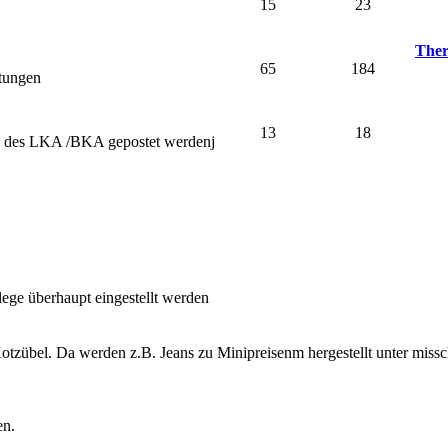
15
23
Ther
65
184
stungen
13
18
nd des LKA /BKA gepostet werdenj
lege überhaupt eingestellt werden
otzübel. Da werden z.B. Jeans zu Minipreisenm hergestellt unter miss
en.