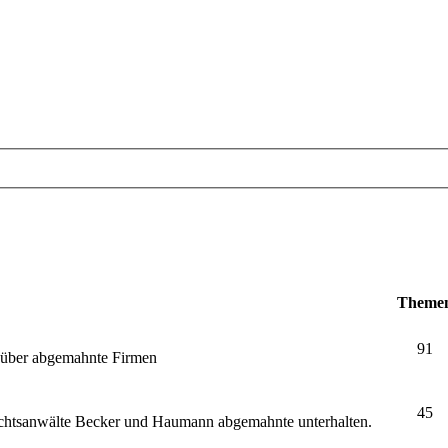
Theme
91
e über abgemahnte Firmen
45
echtsanwälte Becker und Haumann abgemahnte unterhalten.