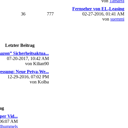
von
Tamarra
Fernseher von EL-Leasing
36
777
02-27-2016, 01:41 AM
von
suemmi
Letzter Beitrag
zon” Sicherheitsaktua...
07-20-2017, 10:42 AM
von Kilian90
essung: Neue Petya-We...
12-29-2016, 07:02 PM
von Kolba
ag
per Vid...
 06:07 AM
dhummels