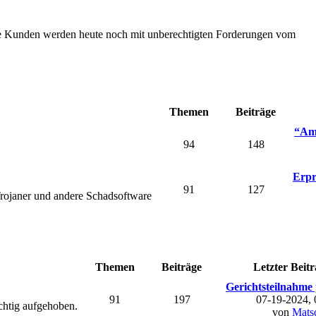
Die Kunden werden heute noch mit unberechtigten Forderungen vom
Themen
Beiträge
“Ama
94
148
Erpr
91
127
rojaner und andere Schadsoftware
Themen
Beiträge
Letzter Beitr
Gerichtsteilnahme 
91
197
07-19-2024,
chtig aufgehoben.
von
Mats