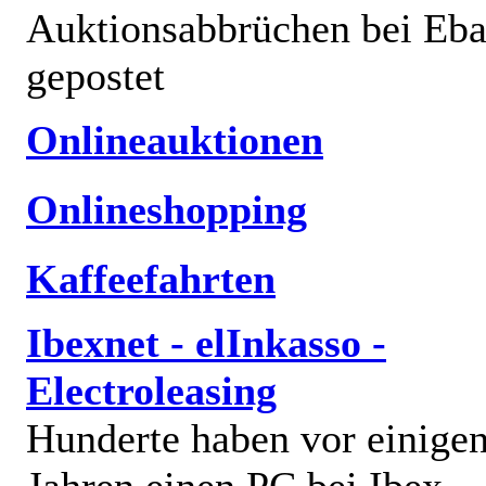
Auktionsabbrüchen bei Eb
gepostet
Onlineauktionen
Onlineshopping
Kaffeefahrten
Ibexnet - elInkasso -
Electroleasing
Hunderte haben vor einige
Jahren einen PC bei Ibex