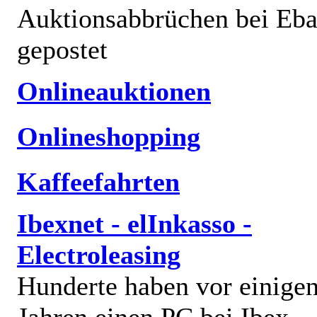
Auktionsabbrüchen bei Eb
gepostet
Onlineauktionen
Onlineshopping
Kaffeefahrten
Ibexnet - elInkasso -
Electroleasing
Hunderte haben vor einige
Jahren einen PC bei Ibex