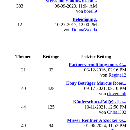
Stress mit Solidus/Vision...
383
06-09-2023, 11:04 AM
von
borell9
Beleidigung.
12
10-27-2017, 12:00 PM
von
DonnaWedda
Themen
Beiträge
Letzter Beitrag
Partnervermittlung muss G...
21
32
03-12-2016, 02:16 PM
von
Regine12
Ebay Betrüger Marcus Roos...
40
428
09-17-2021, 08:10 PM
von
cloverclub
Käuferschutz-Fall(e) - La...
44
125
10-11-2021, 12:50 PM
von
Chris1302
Mieser Rentner-Abzocker G...
49
94
01-06-2024, 11:52 PM