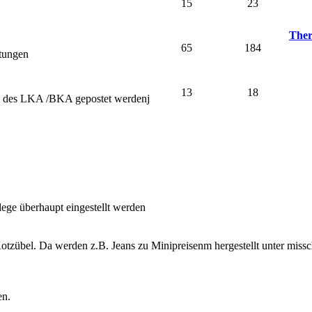
15
23
Ther
65
184
stungen
13
18
nd des LKA /BKA gepostet werdenj
lege überhaupt eingestellt werden
otzübel. Da werden z.B. Jeans zu Minipreisenm hergestellt unter miss
en.