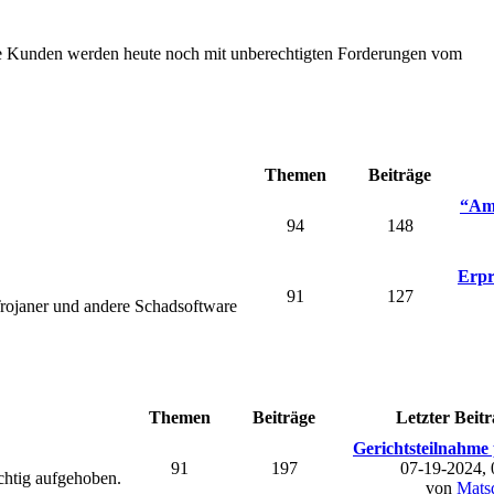
Die Kunden werden heute noch mit unberechtigten Forderungen vom
Themen
Beiträge
“Ama
94
148
Erpr
91
127
rojaner und andere Schadsoftware
Themen
Beiträge
Letzter Beitr
Gerichtsteilnahme 
91
197
07-19-2024,
chtig aufgehoben.
von
Mats