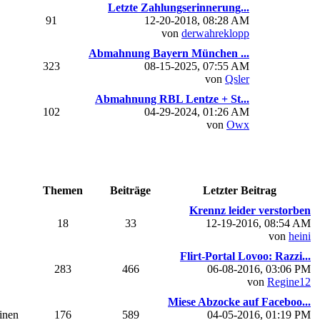
Letzte Zahlungserinnerung...
91
12-20-2018, 08:28 AM
von
derwahreklopp
Abmahnung Bayern München ...
323
08-15-2025, 07:55 AM
von
Qsler
Abmahnung RBL Lentze + St...
102
04-29-2024, 01:26 AM
von
Owx
Themen
Beiträge
Letzter Beitrag
Krennz leider verstorben
18
33
12-19-2016, 08:54 AM
von
heini
Flirt-Portal Lovoo: Razzi...
283
466
06-08-2016, 03:06 PM
von
Regine12
Miese Abzocke auf Faceboo...
einen
176
589
04-05-2016, 01:19 PM