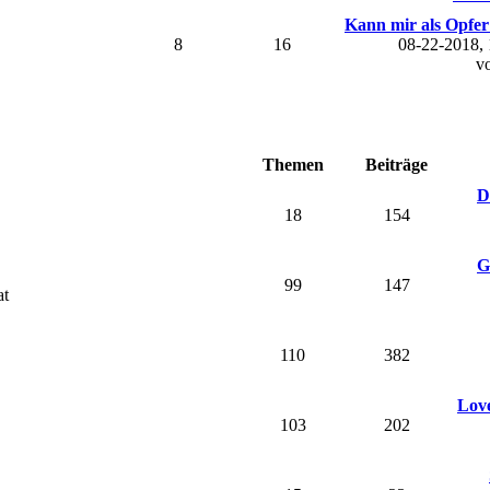
Kann mir als Opfer 
8
16
08-22-2018,
v
Themen
Beiträge
D
18
154
G
99
147
at
110
382
Love
103
202