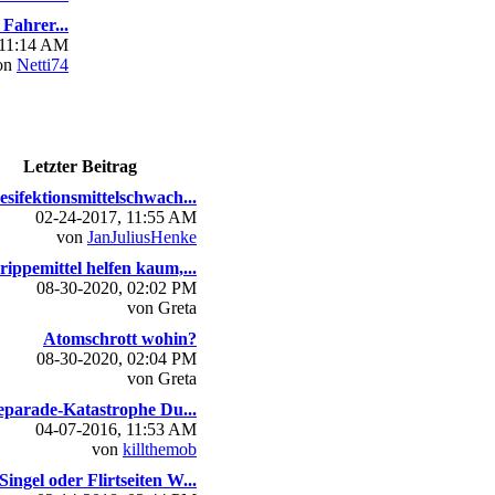
Fahrer...
 11:14 AM
on
Netti74
Letzter Beitrag
esifektionsmittelschwach...
02-24-2017, 11:55 AM
von
JanJuliusHenke
rippemittel helfen kaum,...
08-30-2020, 02:02 PM
von Greta
Atomschrott wohin?
08-30-2020, 02:04 PM
von Greta
parade-Katastrophe Du...
04-07-2016, 11:53 AM
von
killthemob
Singel oder Flirtseiten W...