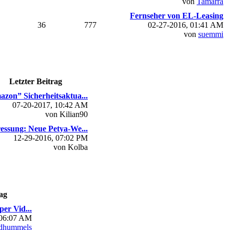
von
Tamarra
Fernseher von EL-Leasing
36
777
02-27-2016, 01:41 AM
von
suemmi
Letzter Beitrag
zon” Sicherheitsaktua...
07-20-2017, 10:42 AM
von Kilian90
essung: Neue Petya-We...
12-29-2016, 07:02 PM
von Kolba
ag
per Vid...
 06:07 AM
dhummels