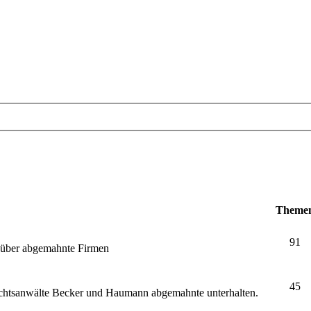
Theme
91
e über abgemahnte Firmen
45
echtsanwälte Becker und Haumann abgemahnte unterhalten.