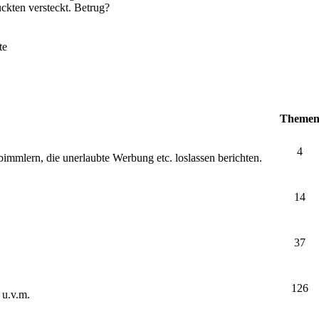
ckten versteckt. Betrug?
te
Theme
4
bimmlern, die unerlaubte Werbung etc. loslassen berichten.
14
37
126
 u.v.m.