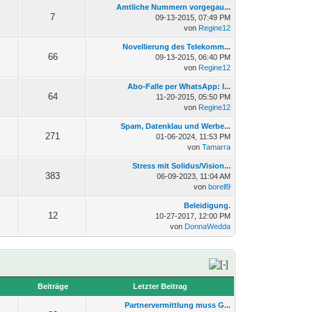
Amtliche Nummern vorgegau...
7
09-13-2015, 07:49 PM
von
Regine12
Novellierung des Telekomm...
66
09-13-2015, 06:40 PM
von
Regine12
Abo-Falle per WhatsApp: I...
64
11-20-2015, 05:50 PM
von
Regine12
Spam, Datenklau und Werbe...
271
01-06-2024, 11:53 PM
von
Tamarra
Stress mit Solidus/Vision...
383
06-09-2023, 11:04 AM
von
borell9
Beleidigung.
12
10-27-2017, 12:00 PM
von
DonnaWedda
n
Beiträge
Letzter Beitrag
Partnervermittlung muss G...