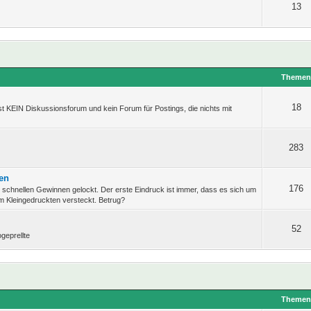
13
Theme
18
t KEIN Diskussionsforum und kein Forum für Postings, die nichts mit
283
ten
176
d schnellen Gewinnen gelockt. Der erste Eindruck ist immer, dass es sich um
im Kleingedruckten versteckt. Betrug?
52
geprellte
Theme