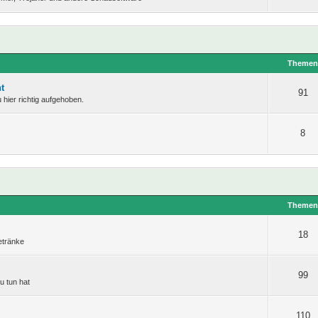
Theme
t
91
hier richtig aufgehoben.
8
Theme
18
etränke
99
u tun hat
110