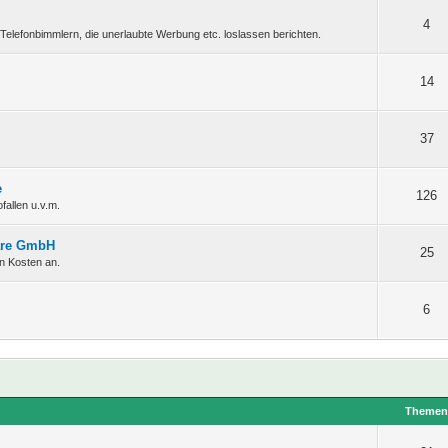
4
Telefonbimmlern, die unerlaubte Werbung etc. loslassen berichten.
14
37
e
126
fallen u.v.m.
ware GmbH
25
en Kosten an.
6
Theme