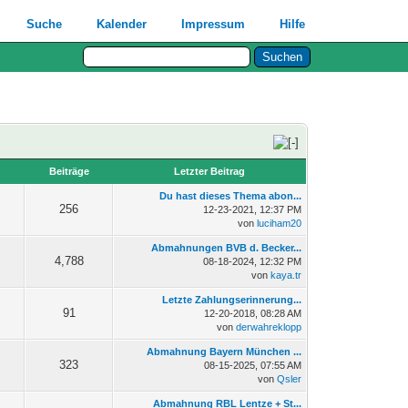
Suche
Kalender
Impressum
Hilfe
n
Beiträge
Letzter Beitrag
Du hast dieses Thema abon...
256
12-23-2021, 12:37 PM
von
luciham20
Abmahnungen BVB d. Becker...
4,788
08-18-2024, 12:32 PM
von
kaya.tr
Letzte Zahlungserinnerung...
91
12-20-2018, 08:28 AM
von
derwahreklopp
Abmahnung Bayern München ...
323
08-15-2025, 07:55 AM
von
Qsler
Abmahnung RBL Lentze + St...