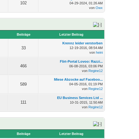
102
04-29-2024, 01:26 AM
von
Owx
n
Beiträge
Letzter Beitrag
Krennz leider verstorben
33
12-19-2016, 08:54 AM
von
heini
Flirt-Portal Lovoo: Razzi...
466
06-08-2016, 03:06 PM
von
Regine12
Miese Abzocke auf Faceboo...
589
04-05-2016, 01:19 PM
von
Regine12
EU Business Services Ltd ...
111
10-31-2015, 11:50 AM
von
Regine12
n
Beiträge
Letzter Beitrag