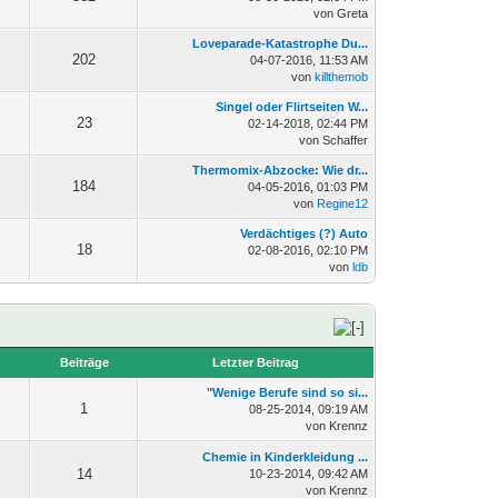
von Greta
Loveparade-Katastrophe Du...
202
04-07-2016, 11:53 AM
von
killthemob
Singel oder Flirtseiten W...
23
02-14-2018, 02:44 PM
von Schaffer
Thermomix-Abzocke: Wie dr...
184
04-05-2016, 01:03 PM
von
Regine12
Verdächtiges (?) Auto
18
02-08-2016, 02:10 PM
von
ldb
n
Beiträge
Letzter Beitrag
"Wenige Berufe sind so si...
1
08-25-2014, 09:19 AM
von Krennz
Chemie in Kinderkleidung ...
14
10-23-2014, 09:42 AM
von Krennz