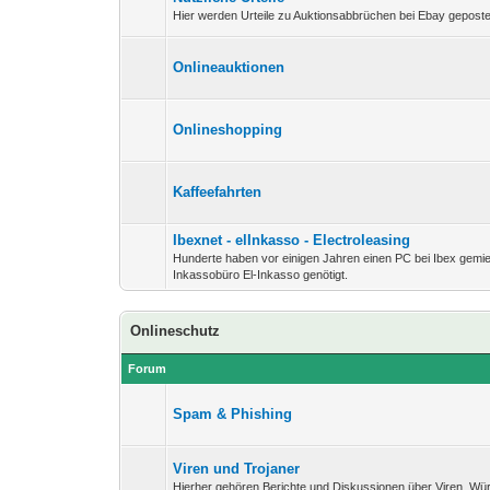
Hier werden Urteile zu Auktionsabbrüchen bei Ebay geposte
Onlineauktionen
Onlineshopping
Kaffeefahrten
Ibexnet - elInkasso - Electroleasing
Hunderte haben vor einigen Jahren einen PC bei Ibex gemi
Inkassobüro El-Inkasso genötigt.
Onlineschutz
Forum
Spam & Phishing
Viren und Trojaner
Hierher gehören Berichte und Diskussionen über Viren, Wü