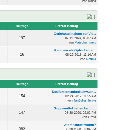
von Kolba
n
Beiträge
Letzter Beitrag
Gerichtsteilnahme per Vid...
197
07-19-2024, 06:07 AM
von
Matsdhummels
Kann mir als Opfer Fahrer...
16
08-22-2018, 11:14 AM
von
Netti74
n
Beiträge
Letzter Beitrag
Desifektionsmittelschwach...
154
02-24-2017, 11:55 AM
von
JanJuliusHenke
Grippemittel helfen kaum,...
147
08-30-2020, 02:02 PM
von Greta
Atomschrott wohin?
382
08-30-2020, 02:04 PM