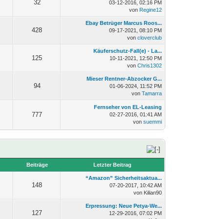
32
03-12-2016, 02:16 PM
von
Regine12
Ebay Betrüger Marcus Roos...
428
09-17-2021, 08:10 PM
von
cloverclub
Käuferschutz-Fall(e) - La...
125
10-11-2021, 12:50 PM
von
Chris1302
Mieser Rentner-Abzocker G...
94
01-06-2024, 11:52 PM
von
Tamarra
Fernseher von EL-Leasing
777
02-27-2016, 01:41 AM
von
suemmi
n
Beiträge
Letzter Beitrag
“Amazon” Sicherheitsaktua...
148
07-20-2017, 10:42 AM
von Kilian90
Erpressung: Neue Petya-We...
127
12-29-2016, 07:02 PM