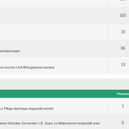
103
15
65
enstleistungen
13
izei und des LKA /BKA gepostet werdenj
Theme
1
zur Pflege überhaupt eingestellt werden
5
einem Kotzübel. Da werden z.B. Jeans zu Minipreisenm hergestellt unter