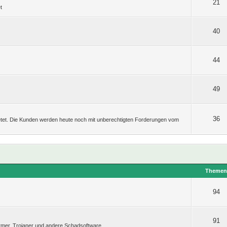
21
t
40
44
49
36
etet. Die Kunden werden heute noch mit unberechtigten Forderungen vom
Theme
94
91
rmer, Trojaner und andere Schadsoftware