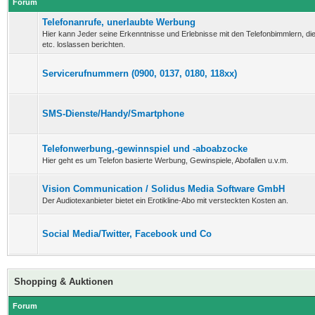
Forum
Telefonanrufe, unerlaubte Werbung
Hier kann Jeder seine Erkenntnisse und Erlebnisse mit den Telefonbimmlern, d
etc. loslassen berichten.
Servicerufnummern (0900, 0137, 0180, 118xx)
SMS-Dienste/Handy/Smartphone
Telefonwerbung,-gewinnspiel und -aboabzocke
Hier geht es um Telefon basierte Werbung, Gewinspiele, Abofallen u.v.m.
Vision Communication / Solidus Media Software GmbH
Der Audiotexanbieter bietet ein Erotikline-Abo mit versteckten Kosten an.
Social Media/Twitter, Facebook und Co
Shopping & Auktionen
Forum