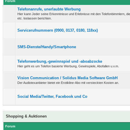
Forum
Telefonanrufe, unerlaubte Werbung
Hier kann Jeder seine Erkenntnisse und Erlebnisse mit den Telefonbimmlern, d
etc. loslassen berichten.
Servicerufnummern (0900, 0137, 0180, 118xx)
SMS-Dienste/Handy/Smartphone
Telefonwerbung,-gewinnspiel und -aboabzocke
Hier geht es um Telefon basierte Werbung, Gewinspiele, Abofallen u.v.m.
Vision Communication / Solidus Media Software GmbH
Der Audiotexanbieter bietet ein Erotikline-Abo mit versteckten Kosten an.
Social Media/Twitter, Facebook und Co
Shopping & Auktionen
Forum