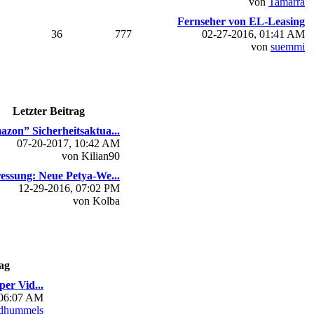
von
Tamarra
Fernseher von EL-Leasing
36
777
02-27-2016, 01:41 AM
von
suemmi
Letzter Beitrag
zon” Sicherheitsaktua...
07-20-2017, 10:42 AM
von Kilian90
essung: Neue Petya-We...
12-29-2016, 07:02 PM
von Kolba
ag
per Vid...
 06:07 AM
dhummels