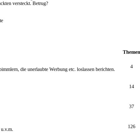
ckten versteckt. Betrug?
te
Theme
4
bimmlern, die unerlaubte Werbung etc. loslassen berichten.
14
37
126
 u.v.m.