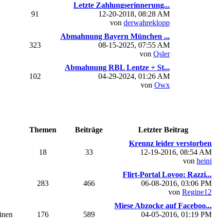
Letzte Zahlungserinnerung...
91
12-20-2018, 08:28 AM
von
derwahreklopp
Abmahnung Bayern München ...
323
08-15-2025, 07:55 AM
von
Qsler
Abmahnung RBL Lentze + St...
102
04-29-2024, 01:26 AM
von
Owx
Themen
Beiträge
Letzter Beitrag
Krennz leider verstorben
18
33
12-19-2016, 08:54 AM
von
heini
Flirt-Portal Lovoo: Razzi...
283
466
06-08-2016, 03:06 PM
von
Regine12
Miese Abzocke auf Faceboo...
einen
176
589
04-05-2016, 01:19 PM