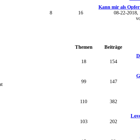
Kann mir als Opfer 
8
16
08-22-2018,
v
Themen
Beiträge
D
18
154
G
99
147
at
110
382
Love
103
202