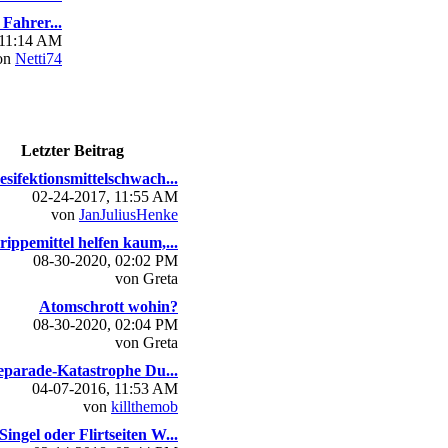
Fahrer...
 11:14 AM
on
Netti74
Letzter Beitrag
esifektionsmittelschwach...
02-24-2017, 11:55 AM
von
JanJuliusHenke
rippemittel helfen kaum,...
08-30-2020, 02:02 PM
von Greta
Atomschrott wohin?
08-30-2020, 02:04 PM
von Greta
parade-Katastrophe Du...
04-07-2016, 11:53 AM
von
killthemob
Singel oder Flirtseiten W...