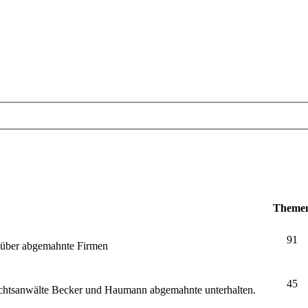
Theme
91
e über abgemahnte Firmen
45
echtsanwälte Becker und Haumann abgemahnte unterhalten.