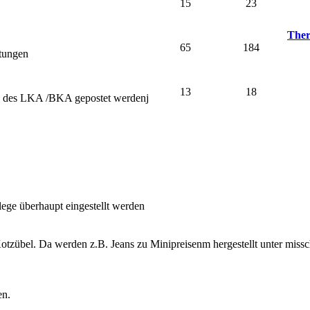
15
23
Ther
65
184
stungen
13
18
nd des LKA /BKA gepostet werdenj
lege überhaupt eingestellt werden
otzübel. Da werden z.B. Jeans zu Minipreisenm hergestellt unter miss
en.