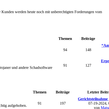
Die Kunden werden heute noch mit unberechtigten Forderungen vom
Themen
Beiträge
“Ama
94
148
Erpr
91
127
rojaner und andere Schadsoftware
Themen
Beiträge
Letzter Beitr
Gerichtsteilnahme 
91
197
07-19-2024,
chtig aufgehoben.
von
Mats