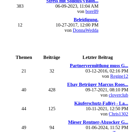
Stress mit Solidus/Vision...
383
06-09-2023, 11:04 AM
von
borell9
Beleidigung.
12
10-27-2017, 12:00 PM
von
DonnaWedda
Themen
Beiträge
Letzter Beitrag
Partnervermittlung muss G...
21
32
03-12-2016, 02:16 PM
von
Regine12
Ebay Betrüger Marcus Roos...
40
428
09-17-2021, 08:10 PM
von
cloverclub
Käuferschutz-Fall(e) - La...
44
125
10-11-2021, 12:50 PM
von
Chris1302
Mieser Rentner-Abzocker G...
49
94
01-06-2024, 11:52 PM