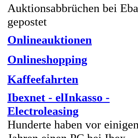
Auktionsabbrüchen bei Eb
gepostet
Onlineauktionen
Onlineshopping
Kaffeefahrten
Ibexnet - elInkasso -
Electroleasing
Hunderte haben vor einige
Jahren einen PC bei Ibex