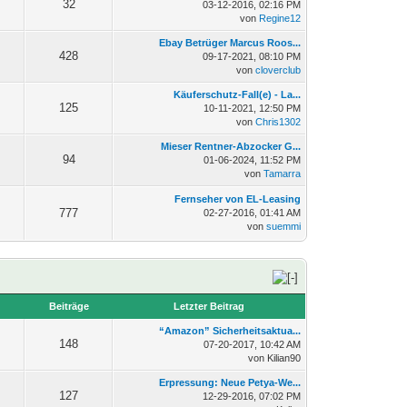
32
03-12-2016, 02:16 PM
von
Regine12
Ebay Betrüger Marcus Roos...
428
09-17-2021, 08:10 PM
von
cloverclub
Käuferschutz-Fall(e) - La...
125
10-11-2021, 12:50 PM
von
Chris1302
Mieser Rentner-Abzocker G...
94
01-06-2024, 11:52 PM
von
Tamarra
Fernseher von EL-Leasing
777
02-27-2016, 01:41 AM
von
suemmi
n
Beiträge
Letzter Beitrag
“Amazon” Sicherheitsaktua...
148
07-20-2017, 10:42 AM
von Kilian90
Erpressung: Neue Petya-We...
127
12-29-2016, 07:02 PM