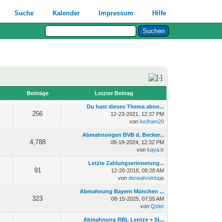
Suche
Kalender
Impressum
Hilfe
n
Beiträge
Letzter Beitrag
Du hast dieses Thema abon...
256
12-23-2021, 12:37 PM
von
luciham20
Abmahnungen BVB d. Becker...
4,788
08-18-2024, 12:32 PM
von
kaya.tr
Letzte Zahlungserinnerung...
91
12-20-2018, 08:28 AM
von
derwahreklopp
Abmahnung Bayern München ...
323
08-15-2025, 07:55 AM
von
Qsler
Abmahnung RBL Lentze + St...