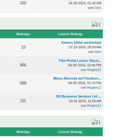
102
04-29-2024, 01:26 AM
von
Owx
n
Beiträge
Letzter Beitrag
Krennz leider verstorben
33
12-19-2016, 08:54 AM
von
heini
Flirt-Portal Lovoo: Razzi...
466
06-08-2016, 03:06 PM
von
Regine12
Miese Abzocke auf Faceboo...
589
04-05-2016, 01:19 PM
von
Regine12
EU Business Services Ltd ...
111
10-31-2015, 11:50 AM
von
Regine12
n
Beiträge
Letzter Beitrag