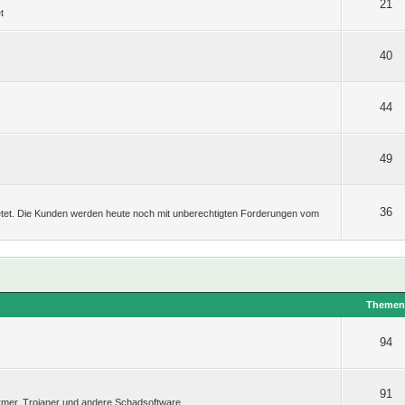
21
t
40
44
49
36
etet. Die Kunden werden heute noch mit unberechtigten Forderungen vom
Theme
94
91
rmer, Trojaner und andere Schadsoftware