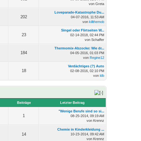
von Greta
Loveparade-Katastrophe Du...
202
04-07-2016, 11:53 AM
von
killthemob
Singel oder Flirtseiten W...
23
02-14-2018, 02:44 PM
von Schaffer
Thermomix-Abzocke: Wie dr...
184
04-05-2016, 01:03 PM
von
Regine12
Verdächtiges (?) Auto
18
02-08-2016, 02:10 PM
von
ldb
n
Beiträge
Letzter Beitrag
"Wenige Berufe sind so si...
1
08-25-2014, 09:19 AM
von Krennz
Chemie in Kinderkleidung ...
14
10-23-2014, 09:42 AM
von Krennz