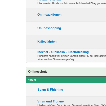
Hier werden Urteile zu Auktionsabbrüchen bei Ebay geposte
Onlineauktionen
Onlineshopping
Kaffeefahrten
Ibexnet - elInkasso - Electroleasing
Hunderte haben vor einigen Jahren einen PC bei Ibex gemi
Inkassobüro El-Inkasso genötigt.
Onlineschutz
Forum
Spam & Phishing
Viren und Trojaner
Hierher gehören Berichte und Diskussionen über Viren, Wü