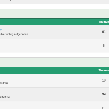
Theme
t
91
hier richtig aufgehoben.
8
Theme
18
etränke
99
u tun hat
110