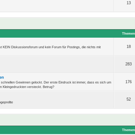
13
Theme
18
t KEIN Diskussionsforum und kein Forum für Postings, die nichts mit
283
ten
176
d schnellen Gewinnen gelockt. Der erste Eindruck ist immer, dass es sich um
im Kleingedruckten versteckt. Betrug?
52
geprellte
Theme