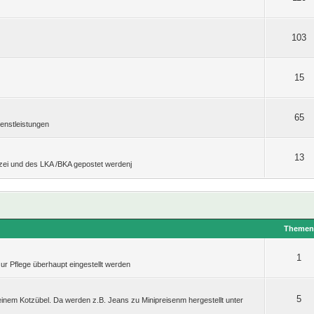
103
15
65
enstleistungen
13
izei und des LKA /BKA gepostet werdenj
Theme
1
zur Pflege überhaupt eingestellt werden
5
einem Kotzübel. Da werden z.B. Jeans zu Minipreisenm hergestellt unter