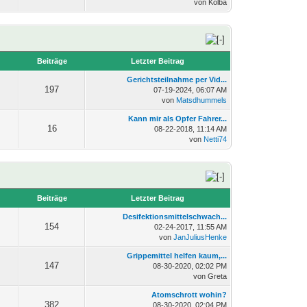
von Kolba
n
Beiträge
Letzter Beitrag
Gerichtsteilnahme per Vid...
197
07-19-2024, 06:07 AM
von
Matsdhummels
Kann mir als Opfer Fahrer...
16
08-22-2018, 11:14 AM
von
Netti74
n
Beiträge
Letzter Beitrag
Desifektionsmittelschwach...
154
02-24-2017, 11:55 AM
von
JanJuliusHenke
Grippemittel helfen kaum,...
147
08-30-2020, 02:02 PM
von Greta
Atomschrott wohin?
382
08-30-2020, 02:04 PM