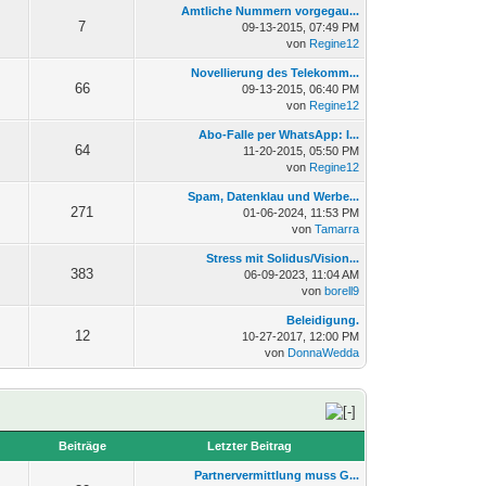
Amtliche Nummern vorgegau...
7
09-13-2015, 07:49 PM
von
Regine12
Novellierung des Telekomm...
66
09-13-2015, 06:40 PM
von
Regine12
Abo-Falle per WhatsApp: I...
64
11-20-2015, 05:50 PM
von
Regine12
Spam, Datenklau und Werbe...
271
01-06-2024, 11:53 PM
von
Tamarra
Stress mit Solidus/Vision...
383
06-09-2023, 11:04 AM
von
borell9
Beleidigung.
12
10-27-2017, 12:00 PM
von
DonnaWedda
n
Beiträge
Letzter Beitrag
Partnervermittlung muss G...