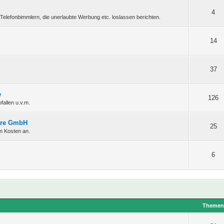
4
Telefonbimmlern, die unerlaubte Werbung etc. loslassen berichten.
14
37
e
126
fallen u.v.m.
ware GmbH
25
en Kosten an.
6
Theme