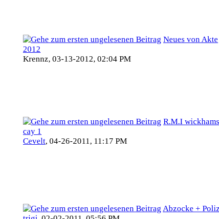
Neues von Akte
2012
Krennz,
03-13-2012, 02:04 PM
R.M.I wickham
cay 1
Cevelt
,
04-26-2011, 11:17 PM
Abzocke + Poliz
trigi
,
02-02-2011, 05:56 PM