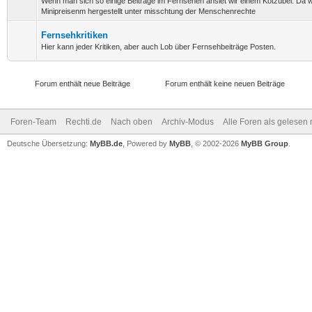
Wenn man sich so einige Beiträge im Fernsehen ansiet wir einem Kotzübel. Da 
Minipreisenm hergestellt unter misschtung der Menschenrechte
Fernsehkritiken
Hier kann jeder Kritiken, aber auch Lob über Fernsehbeiträge Posten.
Forum enthält neue Beiträge
Forum enthält keine neuen Beiträge
Foren-Team
Rechti.de
Nach oben
Archiv-Modus
Alle Foren als gelesen
Deutsche Übersetzung:
MyBB.de
, Powered by
MyBB
, © 2002-2026
MyBB Group
.